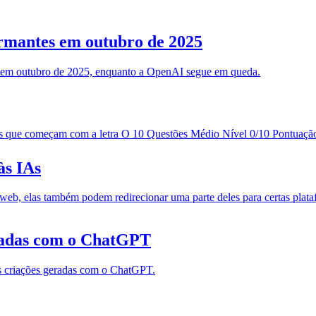
ormantes em outubro de 2025
em outubro de 2025, enquanto a OpenAI segue em queda.
es que começam com a letra O 10 Questões Médio Nível 0/10 Pontuaçã
às IAs
web, elas também podem redirecionar uma parte deles para certas plata
radas com o ChatGPT
s criações geradas com o ChatGPT.