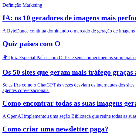
Definição Marketing
IA: os 10 geradores de imagens mais perf
A ByteDance continua dominando o mercado de geração de imagens 
Quiz países com O
🌍 Quiz Especial Países com O Teste seus conhecimentos sobre país
Os 50 sites que geram mais tráfego graças 
Se as IAs como o ChatGPT às vezes desviam os internautas dos sites 
agentes conversacionais.
Como encontrar todas as suas imagens ge
A OpenAI implementou uma seção Biblioteca que reúne todas as sua
Como criar uma newsletter paga?